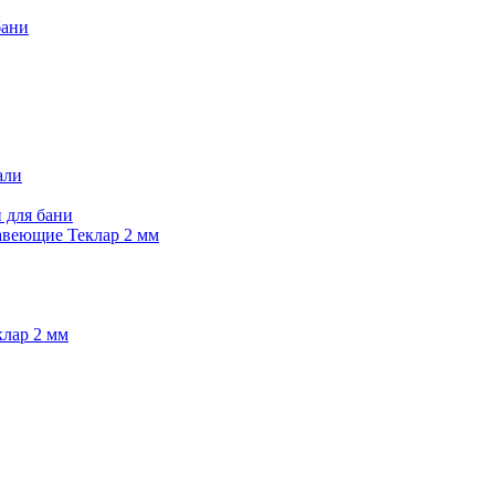
бани
али
 для бани
веющие Теклар 2 мм
лар 2 мм