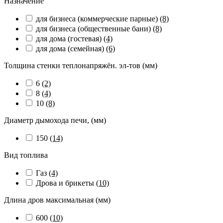
Назначение
для бизнеса (коммерческие парные)
(8)
для бизнеса (общественные бани)
(8)
для дома (гостевая)
(4)
для дома (семейная)
(6)
Толщина стенки теплонапряжён. эл-тов (мм)
6
(2)
8
(4)
10
(8)
Диаметр дымохода печи, (мм)
150
(14)
Вид топлива
Газ
(4)
Дрова и брикеты
(10)
Длина дров максимальная (мм)
600
(10)