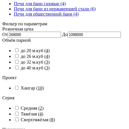
Печи для бани газовые (4)
Печи для бани из нержавеющей стали (6)
Печи для общественной бани (4)
Фильтр по параметрам
Розничная цена
От
До
Объём парной
до 20 м.куб
(4)
до 26 м.куб
(4)
до 32 м.куб
(3)
до 40 м.куб
(3)
Проект
Хангар
(10)
Серия
Средняя
(2)
Тяжёлая
(4)
Сверхтяжёлая
(8)