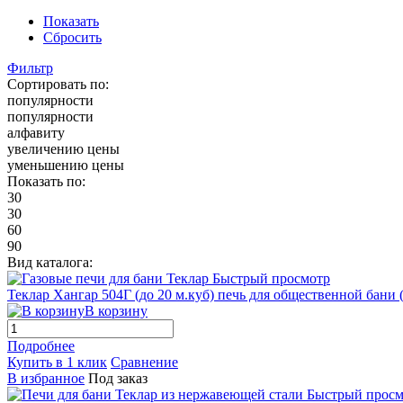
Показать
Сбросить
Фильтр
Сортировать по:
популярности
популярности
алфавиту
увеличению цены
уменьшению цены
Показать по:
30
30
60
90
Вид каталога:
Быстрый просмотр
Теклар Хангар 504Г (до 20 м.куб) печь для общественной бани (
В корзину
Подробнее
Купить в 1 клик
Сравнение
В избранное
Под заказ
Быстрый просм