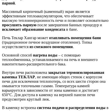
парной
.
Массивный кирпичный (каменный) экран является
эффективным теплоаккумулятором, что обеспечивает
высокую теплоинерционность печи и позволяет основательно
просушить парную
после завершения банных процедур и
исключает образование конденсата
в бане.
Печь Теклар Хангар может
отапливать помещения бани
(традиционное печное воздушное отопление). Топка
осуществляется
из смежного помещения
.
Основной способ
нагрева воды
– с помощью
теплообменника, устанавливаемого на печь и внешнего
накопительно-расширительного бака.
Внутри печи расположена
закрытая термоизолированная
каменка ТЕКЛАР
, не имеющая общих стенок с корпусом
печи для исключения теплопотерь, со всех шести сторон она
омывается топочными газами. Температура камней
варьируется в зависимости от зоны каменки и достигает
650°С. Для доступа в каменку на верхней панели печи
предусмотрен круглый люк.
В каменку встроена
система подачи и распределения воды
в