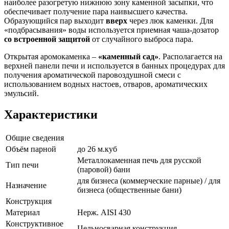
наиболее разогретую нижнюю зону каменной засыпки, что
обеспечивает получение пара наивысшего качества.
Образующийся пар выходит
вверх
через люк каменки. Для
«подбрасывания» воды используется приемная чаша-дозатор
со встроенной защитой
от случайного выброса пара.
Открытая аромокаменка –
«каменный сад»
. Располагается на
верхней панели печи и используется в банных процедурах для
получения ароматической паровоздушной смеси с
использованием водных настоев, отваров, ароматических
эмульсий.
Характеристики
Общие сведения
Объём парной
до 26 м.куб
Металлокаменная печь для русской
Тип печи
(паровой) бани
для бизнеса (коммерческие парные) / для
Назначение
бизнеса (общественные бани)
Конструкция
Материал
Нерж. AISI 430
Конструктивное
Цельносварная конструкция