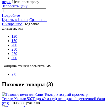
нерж.
Цена по запросу
Запросить цену
Подробнее
Купить в 1 клик
Сравнение
В избранное
Под заказ
Диаметр, мм
120
150
200
250
270
300
Толщина стенки элемента, мм
2,0
Похожие товары (3)
Быстрый просмотр
Теклар Хангар 507Г (до 40 м.куб) печь для общественной бани
(газ)
1 098 000 руб.
/ шт