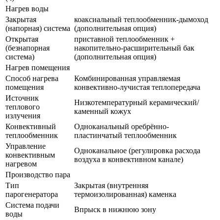
Нагрев воды
Закрытая
коаксиальный теплообменник-дымоход
(напорная) система
(дополнительная опция)
Открытая
приставной теплообменник +
(безнапорная
накопительно-расширительный бак
система)
(дополнительная опция)
Нагрев помещения
Способ нагрева
Комбинированная управляемая
помещения
конвективно-лучистая теплопередача
Источник
Низкотемпературный керамический/
теплового
каменный кожух
излучения
Конвективный
Одноканальный оребрённо-
теплообменник
пластинчатый теплообменник
Управление
Одноканальное (регулировка расхода
конвективным
воздуха в конвективном канале)
нагревом
Производство пара
Тип
Закрытая (внутренняя
парогенератора
термоизолированная) каменка
Система подачи
Впрыск в нижнюю зону
воды