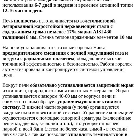
использования
6-7 дней в неделю
и временем активной топки
12-16 часов в день
.
Печь
полностью
изготавливается
из толстолистовой
легированной жаростойкой нержавеющей стали с
содержанием хрома не менее 17% марки
AISI 430
толщиной 8 мм.
Стенка теплонапряжённых элементов
10 мм
.
На печи устанавливаются газовые горелки Hansa
предварительного смешения с полной модуляцией газа и
воздуха с радиальным пламенем
, обладающие высокой
топливной эффективностью и безопасностью. Работа горелок
автоматизирована и контролируется системой управления
печи.
Вокруг печи
обязательно устанавливается защитный экран
из кирпича, природного камня или иных материалов. Экран
устанавливается с зазором 40-60 мм от корпуса печи и
совместно с ним образует
управляемую конвективную
систему
. В нижней части экрана (у пола) организуются
входные окна конвективной системы. Управление конвекцией
осуществляется с помощью запорной арматуры (жалюзийные
решётки, дверки, заслонки и т.п.), что ускоряет прогрев
парной и всей бани (летом не более часа, зимой - в течении
двух часов), а так же позволяет
управлять температурой в