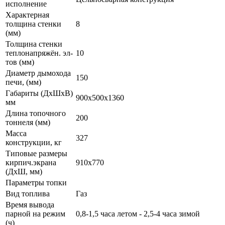
исполнение
Характерная
толщина стенки
8
(мм)
Толщина стенки
теплонапряжён. эл-
10
тов (мм)
Диаметр дымохода
150
печи, (мм)
Габариты (ДхШхВ)
900х500х1360
мм
Длина топочного
200
тоннеля (мм)
Масса
327
конструкции, кг
Типовые размеры
кирпич.экрана
910х770
(ДхШ, мм)
Параметры топки
Вид топлива
Газ
Время вывода
парной на режим
0,8-1,5 часа летом - 2,5-4 часа зимой
(ч)