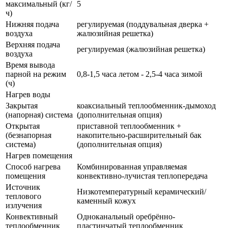
максимальный (кг/
5
ч)
Нижняя подача
регулируемая (поддувальная дверка +
воздуха
жалюзийная решетка)
Верхняя подача
регулируемая (жалюзийная решетка)
воздуха
Время вывода
парной на режим
0,8-1,5 часа летом - 2,5-4 часа зимой
(ч)
Нагрев воды
Закрытая
коаксиальный теплообменник-дымоход
(напорная) система
(дополнительная опция)
Открытая
приставной теплообменник +
(безнапорная
накопительно-расширительный бак
система)
(дополнительная опция)
Нагрев помещения
Способ нагрева
Комбинированная управляемая
помещения
конвективно-лучистая теплопередача
Источник
Низкотемпературный керамический/
теплового
каменный кожух
излучения
Конвективный
Одноканальный оребрённо-
теплообменник
пластинчатый теплообменник