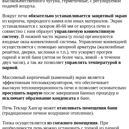
высококачественного чугуна, герметичные, с регулируемой
подачей воздуха.
Вокруг печи
обязательно устанавливается защитный экран
из кирпича, природного камня или иных материалов. Экран
устанавливается с зазором 40-60 мм от корпуса печи и
совместно с ним образует
управляемую конвективную
систему
. В нижней части экрана (у пола) организуются
входные окна конвективной системы. Управление конвекцией
осуществляется с помощью запорной арматуры (жалюзийные
решётки, дверки, заслонки и т.п.), что ускоряет прогрев
парной и всей бани (летом не более часа, зимой - в течении
двух часов), а так же позволяет
управлять температурой в
парной
.
Массивный кирпичный (каменный) экран является
эффективным теплоаккумулятором, что обеспечивает
высокую теплоинерционность печи и позволяет основательно
просушить парную
после завершения банных процедур и
исключает образование конденсата
в бане.
Печь Теклар Хангар может
отапливать помещения бани
(традиционное печное воздушное отопление).
Топка осуществляется
из смежного помещения
. При
необходимости печь можно установить с топкой из парной.