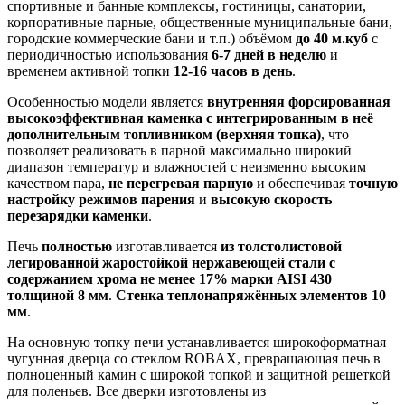
спортивные и банные комплексы, гостиницы, санатории,
корпоративные парные, общественные муниципальные бани,
городские коммерческие бани и т.п.) объёмом
до 40 м.куб
с
периодичностью использования
6-7 дней в неделю
и
временем активной топки
12-16 часов в день
.
Особенностью модели является
внутренняя форсированная
высокоэффективная каменка с интегрированным в неё
дополнительным топливником (верхняя топка)
, что
позволяет реализовать в парной максимально широкий
диапазон температур и влажностей с неизменно высоким
качеством пара,
не перегревая парную
и обеспечивая
точную
настройку режимов парения
и
высокую скорость
перезарядки каменки
.
Печь
полностью
изготавливается
из толстолистовой
легированной жаростойкой нержавеющей стали с
содержанием хрома не менее 17% марки AISI 430
толщиной 8 мм
.
Стенка теплонапряжённых элементов 10
мм
.
На основную топку печи устанавливается широкоформатная
чугунная дверца со стеклом ROBAX, превращающая печь в
полноценный камин с широкой топкой и защитной решеткой
для поленьев. Все дверки изготовлены из