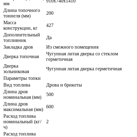
910х740х1410
мм
Длина топочного
200
тоннеля (мм)
Масса
427
конструкции, кг
Дополнительный
Да
топливник
Закладка дров
Из смежного помещения
Чугунная литая дверка со стеклом
Дверка топочная
герметичная
Дверка
Чугунная литая дверка герметичная
зольниковая
Параметры топки
Вид топлива
Дрова и брикеты
Длина дров
500
номинальная (мм)
Длина дров
600
максимальная (мм)
Расход топлива
номинальный (кг/
2
ч)
Расход топлива