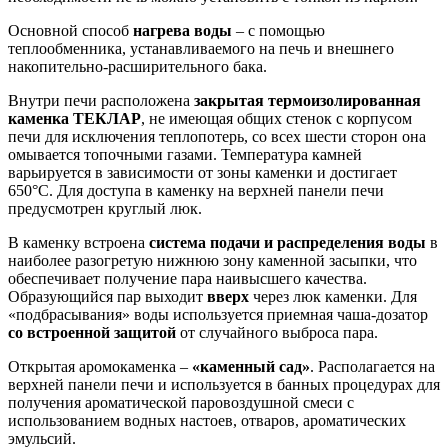
Основной способ
нагрева воды
– с помощью
теплообменника, устанавливаемого на печь и внешнего
накопительно-расширительного бака.
Внутри печи расположена
закрытая термоизолированная
каменка ТЕКЛАР
, не имеющая общих стенок с корпусом
печи для исключения теплопотерь, со всех шести сторон она
омывается топочными газами. Температура камней
варьируется в зависимости от зоны каменки и достигает
650°С. Для доступа в каменку на верхней панели печи
предусмотрен круглый люк.
В каменку встроена
система подачи и распределения воды
в
наиболее разогретую нижнюю зону каменной засыпки, что
обеспечивает получение пара наивысшего качества.
Образующийся пар выходит
вверх
через люк каменки. Для
«подбрасывания» воды используется приемная чаша-дозатор
со встроенной защитой
от случайного выброса пара.
Открытая аромокаменка –
«каменный сад»
. Располагается на
верхней панели печи и используется в банных процедурах для
получения ароматической паровоздушной смеси с
использованием водных настоев, отваров, ароматических
эмульсий.