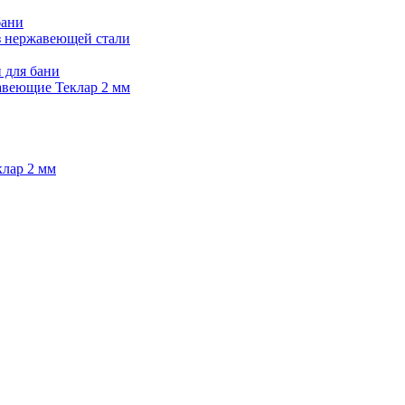
бани
з нержавеющей стали
 для бани
веющие Теклар 2 мм
лар 2 мм